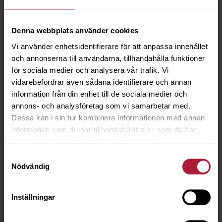
Tex Aktiv Clean - 1L
Denna webbplats använder cookies
7600-0040
Vi använder enhetsidentifierare för att anpassa innehållet
och annonserna till användarna, tillhandahålla funktioner
Saldo
10
för sociala medier och analysera vår trafik. Vi
vidarebefordrar även sådana identifierare och annan
information från din enhet till de sociala medier och
annons- och analysföretag som vi samarbetar med.
Dessa kan i sin tur kombinera informationen med annan
information som du har tillhandahållit eller som de har
samlat in när du har använt deras tjänster.
Samtyckesval
Nödvändig
Inställningar