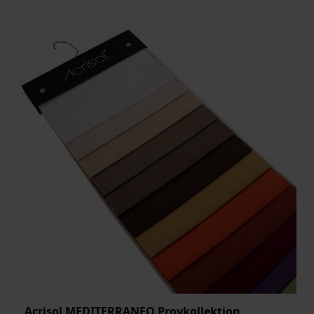
Acrisol MEDITERRANEO Provkollektion