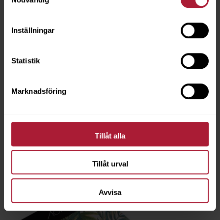
Inställningar
Statistik
Acrisol BALI Provkollektion
003-BAL
Marknadsföring
Saldo
5
Tillåt alla
Tillåt urval
Avvisa