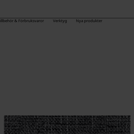
illbehör & Förbruksvaror
Verktyg
Nya produkter