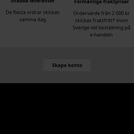
Snabba leveranser
Förmånliga fraktpriser
De flesta ordrar skickas
Ordervärde från 2 000 kr
samma dag
skickas fraktfritt* inom
Sverige vid beställning på
e‑handeln
Skapa konto