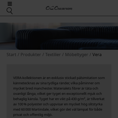
Start
/
Produkter
/
Textilier
/
Möbeltyger
/
Vera
VERA‑kollektionen är en exklusiv stickad pälsimitation som
kännetecknas av sina tydliga ränder, vilka påminner om
mycket bred manchester. Materialets fibrer är täta och
ovanligt långa, vilket ger tyget en exceptionellt mjuk och
behaglig känsla. Tyget har en vikt på 430 g/m², är tillverkat
av 100 % polyester och uppvisar en mycket hög slitstyrka
med 60 000 Martindale, vilket gör det väl lämpat för både
privat och offentlig miljö.