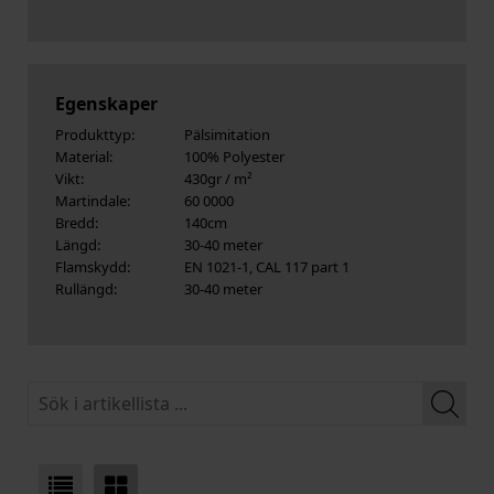
Egenskaper
Produkttyp:
Pälsimitation
Material:
100% Polyester
Vikt:
430gr / m²
Martindale:
60 0000
Bredd:
140cm
Längd:
30-40 meter
Flamskydd:
EN 1021-1, CAL 117 part 1
Rullängd:
30-40 meter