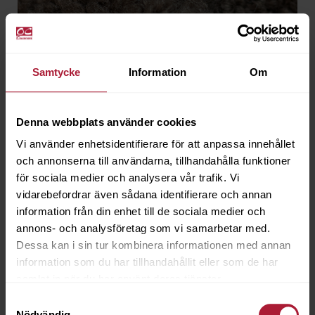
Samtycke
Information
Om
Denna webbplats använder cookies
Dolly Chocolate
Vi använder enhetsidentifierare för att anpassa innehållet
DLY-0047
och annonserna till användarna, tillhandahålla funktioner
för sociala medier och analysera vår trafik. Vi
vidarebefordrar även sådana identifierare och annan
Beställningsvara
information från din enhet till de sociala medier och
annons- och analysföretag som vi samarbetar med.
Dessa kan i sin tur kombinera informationen med annan
information som du har tillhandahållit eller som de har
samlat in när du har använt deras tjänster.
Samtyckesval
Nödvändig